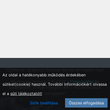
"Újfehértó, Szabolcs-Szatmár-Bereg vármegyei régió
Az oldal a hatékonyabb működés érdekében
állásportálja"
Minden jog fentartva © 2026.
UjfehertoAllas.hu
sütiket(cookie) használ. További információkért olvassa
Üzemeltető: IT-Nav Hungary Kft. | "Az elsők közé
navigáljuk!"
el a
süti tájékoztatót!
Sütik beállítása
Összes elfogadása