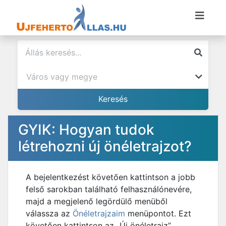
GYIK: Hogyan tudok
létrehozni új önéletrajzot?
A bejelentkezést követően kattintson a jobb
felső sarokban található felhasználónevére,
majd a megjelenő legördülő menüből
válassza az
Önéletrajzaim
menüpontot. Ezt
követően kattintson az „Új önéletrajz”