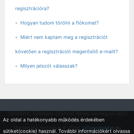
regisztrációra?
Hogyan tudom törölni a fiókomat?
Miért nem kaptam meg a regisztrációt
követően a regisztrációt megerősítő e-mailt?
Milyen jelszót válasszak?
"Újfehértó, Szabolcs-Szatmár-Bereg vármegyei régió
Az oldal a hatékonyabb működés érdekében
állásportálja"
Minden jog fentartva © 2026.
UjfehertoAllas.hu
sütiket(cookie) használ. További információkért olvassa