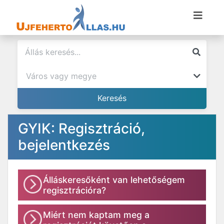
GYIK: Regisztráció,
bejelentkezés
Álláskeresőként van lehetőségem
regisztrációra?
Miért nem kaptam meg a