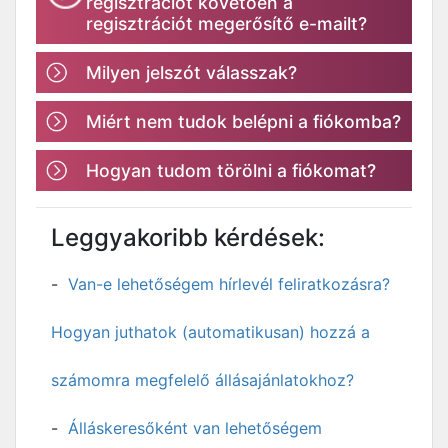
regisztrációt követően a
regisztrációt megerősítő e-mailt?
Milyen jelszót válasszak?
Miért nem tudok belépni a fiókomba?
Hogyan tudom törölni a fiókomat?
Leggyakoribb kérdések:
Van-e lehetőségem hírlevél feliratkozásra?
Hogyan juthatok (automatikusan) hozzá a
számomra megfelelő állásajánlatokhoz?
Álláskeresőként van lehetőségem