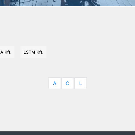
 Kft.
LSTM Kft.
A
C
L