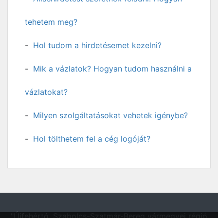
tehetem meg?
Hol tudom a hirdetésemet kezelni?
Mik a vázlatok? Hogyan tudom használni a
vázlatokat?
Milyen szolgáltatásokat vehetek igénybe?
Hol tölthetem fel a cég logóját?
"Újfehértó, Szabolcs-Szatmár-Bereg vármegyei régió