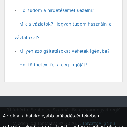
Hol tudom a hirdetésemet kezelni?
Mik a vázlatok? Hogyan tudom használni a
vázlatokat?
Milyen szolgáltatásokat vehetek igénybe?
Hol tölthetem fel a cég logóját?
"Újfehértó, Szabolcs-Szatmár-Bereg vármegyei régió
Az oldal a hatékonyabb működés érdekében
állásportálja"
Minden jog fentartva © 2026.
UjfehertoAllas.hu
sütiket(cookie) használ. További információkért olvassa